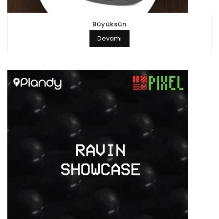
Büyüksün
Devamı