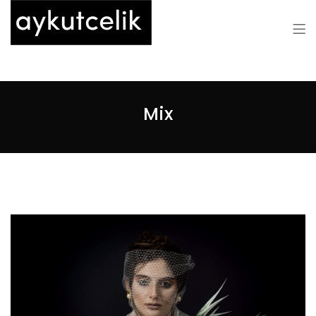
Aykut Çelik
Mix